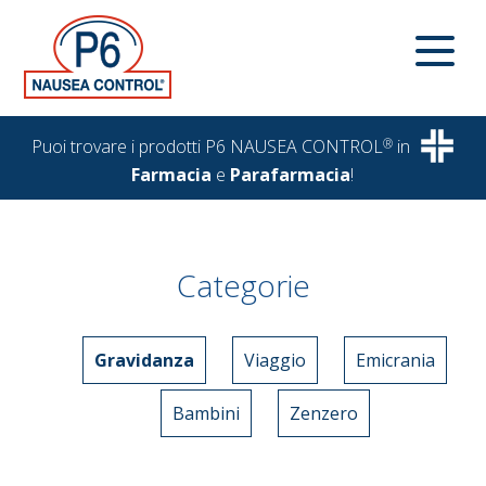
Puoi trovare i prodotti P6 NAUSEA CONTROL
®
in
Farmacia
e
Parafarmacia
!
Categorie
Gravidanza
Viaggio
Emicrania
Bambini
Zenzero