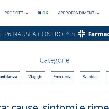
PRODOTTI
BLOG
APPROFONDIMENTI
dotti P6 NAUSEA CONTROL
in
Farmac
®
Categorie
avidanza
Viaggio
Emicrania
Bambini
a: cause, sintomi e rime