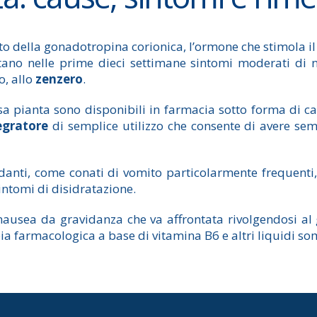
nto della gonadotropina corionica, l’ormone che stimola il
ortano nelle prime dieci settimane sintomi moderati d
o, allo
zenzero
.
sa pianta sono disponibili in farmacia sotto forma di c
egratore
di semplice utilizzo che consente di avere sem
idanti, come conati di vomito particolarmente frequenti
intomi di disidratazione.
ausea da gravidanza che va affrontata rivolgendosi al g
a farmacologica a base di vitamina B6 e altri liquidi som