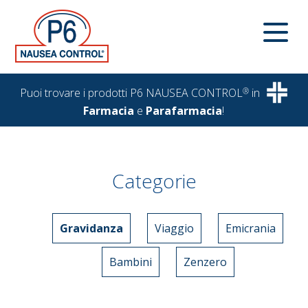
Puoi trovare i prodotti P6 NAUSEA CONTROL
®
in
Farmacia
e
Parafarmacia
!
Categorie
Gravidanza
Viaggio
Emicrania
Bambini
Zenzero