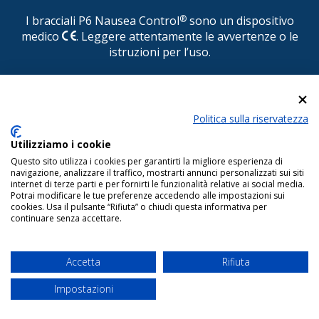
I bracciali P6 Nausea Control
®
sono un dispositivo
medico
. Leggere attentamente le avvertenze o le
istruzioni per l’uso.
© P6 Nausea Control
®
Politica sulla riservatezza
DISTRIBUITO IN ITALIA DA CONSULTEAM s.r.l. Via
Pasquale Paoli, 1 - 22100 COMO - Tel.
Utilizziamo i cookie
031.525522/525510 - Fax 031.525484 - E-mail:
Questo sito utilizza i cookies per garantirti la migliore esperienza di
info@consulteamsas.com
navigazione, analizzare il traffico, mostrarti annunci personalizzati sui siti
internet di terze parti e per fornirti le funzionalità relative ai social media.
Reg. Imp. di Como - Cod. Fisc. e P. IVA 01063510406 Capitale Sociale
Potrai modificare le tue preferenze accedendo alle impostazioni sui
€.50.000 i.v.
cookies. Usa il pulsante “Rifiuta” o chiudi questa informativa per
continuare senza accettare.
Copyright © 2022 www.p6nauseacontrol.com Tutti i diritti riservati.
Termini e condizioni di vendita
-
Note legali
-
Dichiarazione di
accessibilità
- Powered by
T Studio
Accetta
Rifiuta
Data aut.min.rich. per il sito web = 11/10/2024
Impostazioni