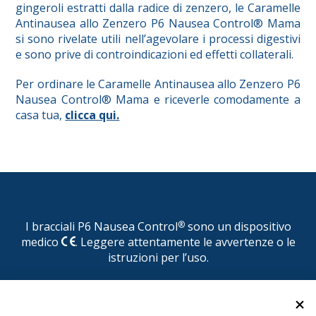
gingeroli estratti dalla radice di zenzero, le Caramelle
Antinausea allo Zenzero P6 Nausea Control® Mama
si sono rivelate utili nell’agevolare i processi digestivi
e sono prive di controindicazioni ed effetti collaterali.
Per ordinare le Caramelle Antinausea allo Zenzero P6
Nausea Control® Mama e riceverle comodamente a
casa tua,
clicca qui.
I bracciali P6 Nausea Control
®
sono un dispositivo
medico
. Leggere attentamente le avvertenze o le
istruzioni per l’uso.
© P6 Nausea Control
®