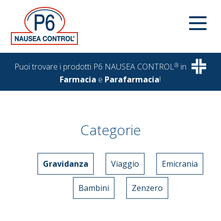
Puoi trovare i prodotti P6 NAUSEA CONTROL
®
in
Farmacia
e
Parafarmacia
!
Categorie
Gravidanza
Viaggio
Emicrania
Bambini
Zenzero