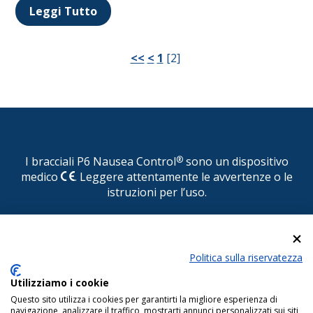
Leggi Tutto
<<
<
1
[
2
]
I bracciali P6 Nausea Control
®
sono un dispositivo
medico
. Leggere attentamente le avvertenze o le
istruzioni per l’uso.
© P6 Nausea Control
®
Politica sulla riservatezza
DISTRIBUITO IN ITALIA DA CONSULTEAM s.r.l. Via
Pasquale Paoli, 1 - 22100 COMO - Tel.
Utilizziamo i cookie
031.525522/525510 - Fax 031.525484 - E-mail:
Questo sito utilizza i cookies per garantirti la migliore esperienza di
info@consulteamsas.com
navigazione, analizzare il traffico, mostrarti annunci personalizzati sui siti