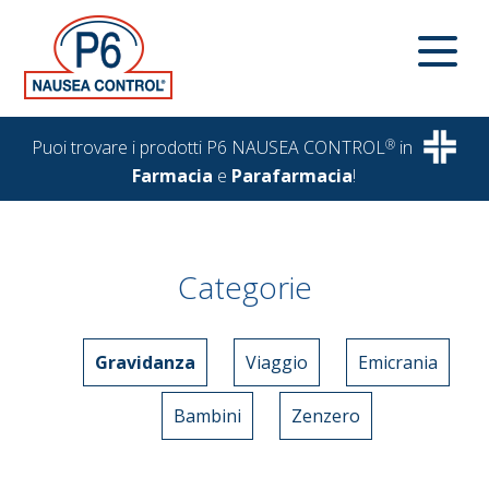
Puoi trovare i prodotti P6 NAUSEA CONTROL
®
in
Farmacia
e
Parafarmacia
!
Categorie
Gravidanza
Viaggio
Emicrania
Bambini
Zenzero