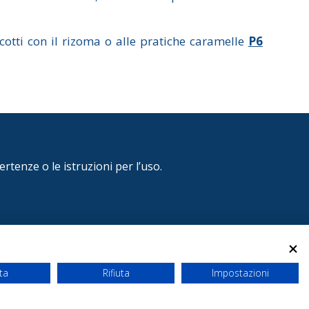
ecotti con il rizoma o alle pratiche caramelle
P6
rtenze o le istruzioni per l’uso.
Fax 031.525484 - E-mail:
info@consulteamsas.com
.
ione di accessibilità
- Powered by
T Studio
ta
Rifiuta
Impostazioni