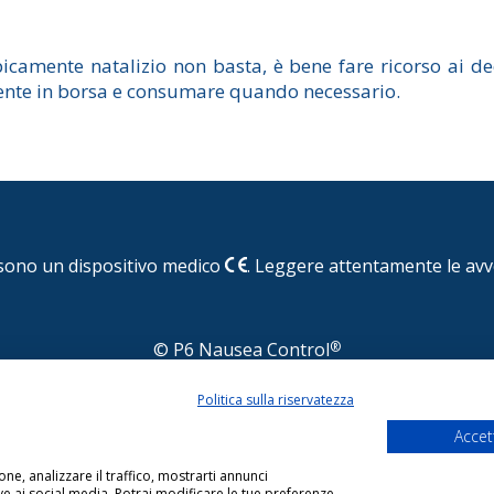
ipicamente natalizio non basta, è bene fare ricorso ai d
nte in borsa e consumare quando necessario.
ono un dispositivo medico
. Leggere attentamente le avve
© P6 Nausea Control
®
Pasquale Paoli, 1 - 22100 COMO - Tel. 031.525522/525510 - 
Politica sulla riservatezza
Reg. Imp. di Como - Cod. Fisc. e P. IVA 01063510406 Capitale Sociale €.50.000 i.v
utti i diritti riservati.
Termini e condizioni di vendita
-
Note legali
-
Dichiaraz
Accet
Data aut.min.rich. per il sito web = 11/10/2024
one, analizzare il traffico, mostrarti annunci
ative ai social media. Potrai modificare le tue preferenze