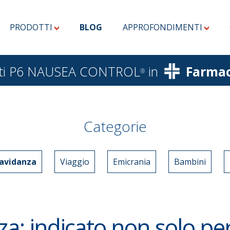
PRODOTTI
BLOG
APPROFONDIMENTI
dotti P6 NAUSEA CONTROL
in
Farmac
®
Categorie
avidanza
Viaggio
Emicrania
Bambini
a: indicato non solo pe