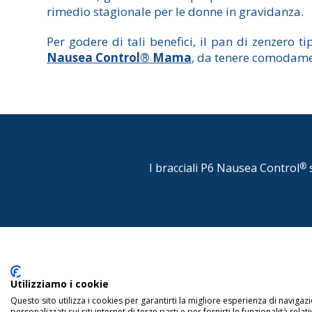
rimedio stagionale per le donne in gravidanza.
Per godere di tali benefici, il pan di zenzero t
Nausea Control® Mama
, da tenere comodame
I bracciali P6 Nausea Control
®
s
DISTRIBUITO IN ITALIA DA CONSULTEAM s.r.l. Via 
Copyright © 2022 www.p6nauseacontrol.com T
Utilizziamo i cookie
Questo sito utilizza i cookies per garantirti la migliore esperienza di navigazi
personalizzati sui siti internet di terze parti e per fornirti le funzionalità rel