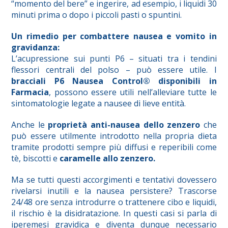
“momento del bere” e ingerire, ad esempio, i liquidi 30
minuti prima o dopo i piccoli pasti o spuntini.
Un rimedio per combattere nausea e vomito in
gravidanza:
L’acupressione sui punti P6 – situati tra i tendini
flessori centrali del polso – può essere utile. I
bracciali P6 Nausea Control®
disponibili in
Farmacia
, possono essere utili nell’alleviare tutte le
sintomatologie legate a nausee di lieve entità.
Anche le
proprietà anti-nausea dello zenzero
che
può essere utilmente introdotto nella propria dieta
tramite prodotti sempre più diffusi e reperibili come
tè, biscotti e
caramelle allo zenzero.
Ma se tutti questi accorgimenti e tentativi dovessero
rivelarsi inutili e la nausea persistere? Trascorse
24/48 ore senza introdurre o trattenere cibo e liquidi,
il rischio è la disidratazione. In questi casi si parla di
iperemesi gravidica e diventa dunque necessario