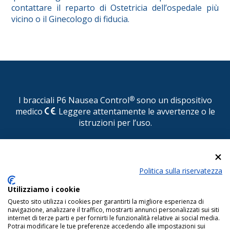
contattare il reparto di Ostetricia dell’ospedale più
vicino o il Ginecologo di fiducia.
I bracciali P6 Nausea Control
®
sono un dispositivo
medico
. Leggere attentamente le avvertenze o le
istruzioni per l’uso.
© P6 Nausea Control
®
Politica sulla riservatezza
DISTRIBUITO IN ITALIA DA CONSULTEAM s.r.l. Via
Pasquale Paoli, 1 - 22100 COMO - Tel.
Utilizziamo i cookie
031.525522/525510 - Fax 031.525484 - E-mail:
Questo sito utilizza i cookies per garantirti la migliore esperienza di
info@consulteamsas.com
navigazione, analizzare il traffico, mostrarti annunci personalizzati sui siti
internet di terze parti e per fornirti le funzionalità relative ai social media.
Reg. Imp. di Como - Cod. Fisc. e P. IVA 01063510406 Capitale Sociale
Potrai modificare le tue preferenze accedendo alle impostazioni sui