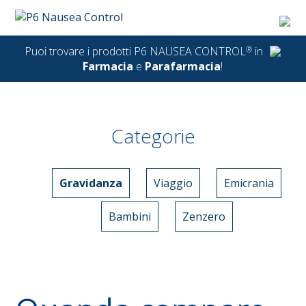
Puoi trovare i prodotti P6 NAUSEA CONTROL
®
in
Farmacia
e
Parafarmacia
!
Categorie
Gravidanza
Viaggio
Emicrania
Bambini
Zenzero